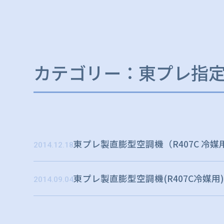
カテゴリー：東プレ指
東プレ製直膨型空調機（R407C 冷
2014.12.18
東プレ製直膨型空調機(R407C冷媒
2014.09.04