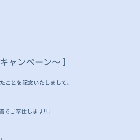
ンキャンペーン～ 】
えたことを記念いたしまして、
でご奉仕します!!!
!