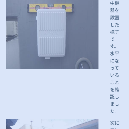
中継
器を
設置
した
様子
で
す。
水平
にな
って
いる
こと
を確
認し
まし
た。
次に