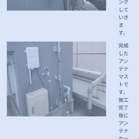
ング
して
いき
ま
す。
完成
した
アン
テナ
マス
トで
す。
施工
完了
後に
アン
テナ
ケー