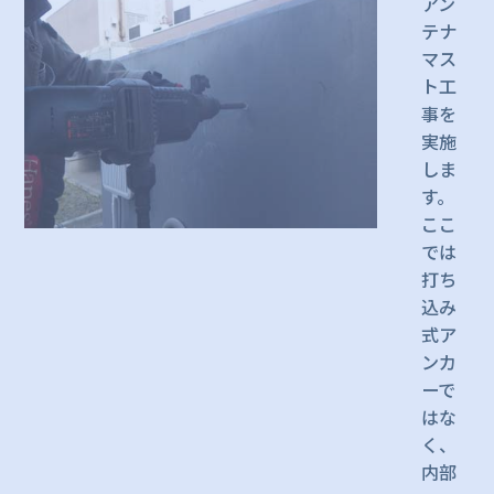
アン
テナ
マス
ト工
事を
実施
しま
す。
ここ
では
打ち
込み
式ア
ンカ
ーで
はな
く、
内部