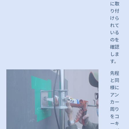
に取
り付
けら
れて
いる
のを
確認
しま
す。
先程
と同
様に
アン
カー
周り
をコ
ーキ