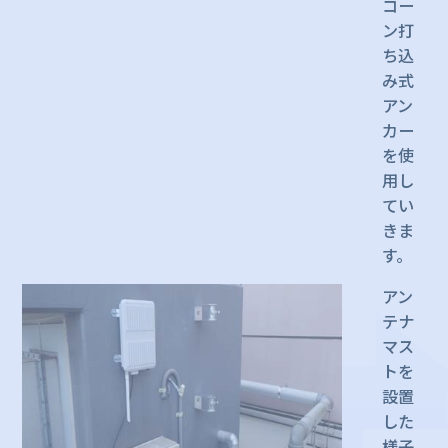
コー
ン打
ち込
み式
アン
カー
を使
用し
てい
きま
す。
アン
テナ
マス
トを
設置
した
様子