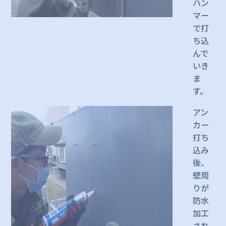
ハン
マー
で打
ち込
んで
いき
ま
す。
アン
カー
打ち
込み
後、
壁周
りが
防水
加工
され