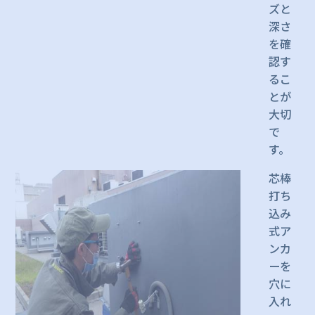
ズと
深さ
を確
認す
るこ
とが
大切
で
す。
芯棒
打ち
込み
式ア
ンカ
ーを
穴に
入れ