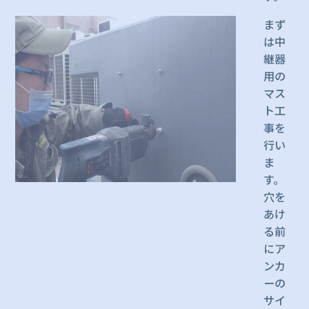
まず
は中
継器
用の
マス
ト工
事を
行い
ま
す。
穴を
あけ
る前
にア
ンカ
ーの
サイ