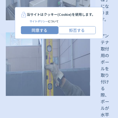
にな
りま
当サイトはクッキー(Cookie)を使用します。
す。
サイトポリシー
について
同意する
拒否する
アン
テナ
取付
用の
ポー
ルを
取り
付け
る
際、
ポー
ルが
水平