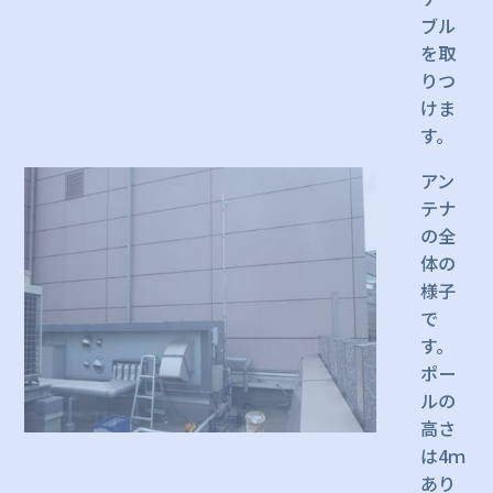
ブル
を取
りつ
けま
す。
アン
テナ
の全
体の
様子
で
す。
ポー
ルの
高さ
は4ｍ
あり