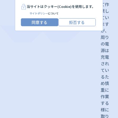
て作
当サイトはクッキー(Cookie)を使用します。
業し
サイトポリシー
について
てい
同意する
拒否する
ます
が、
周り
の電
源は
充電
され
てい
るた
め慎
重に
作業
する
様に
取り