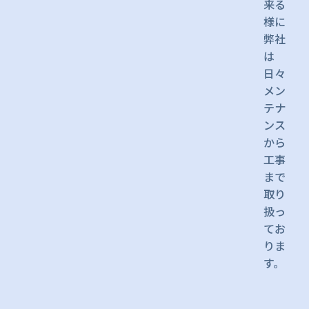
来る
様に
弊社
は
日々
メン
テナ
ンス
から
工事
まで
取り
扱っ
てお
りま
す。