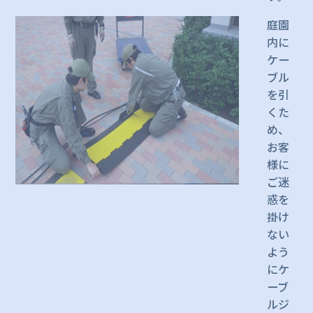
庭園
内に
ケー
ブル
を引
くた
め、
お客
様に
ご迷
惑を
掛け
ない
よう
にケ
ーブ
ルジ