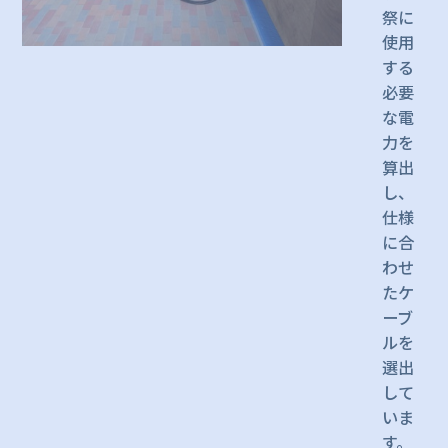
祭に
使用
する
必要
な電
力を
算出
し、
仕様
に合
わせ
たケ
ーブ
ルを
選出
して
いま
す。