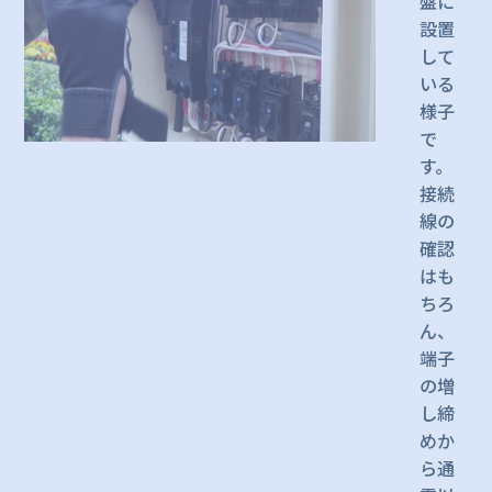
盤に
設置
して
いる
様子
で
す。
接続
線の
確認
はも
ちろ
ん、
端子
の増
し締
めか
ら通