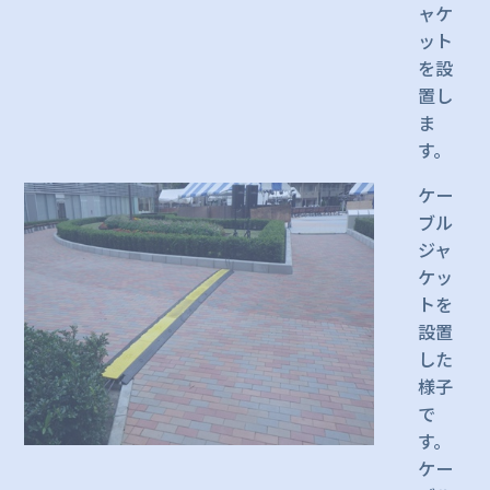
ャケ
ット
を設
置し
ま
す。
ケー
ブル
ジャ
ケッ
トを
設置
した
様子
で
す。
ケー