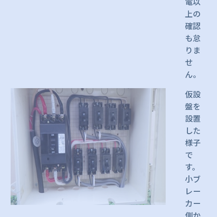
電以
上の
確認
も怠
りま
せ
ん。
仮設
盤を
設置
した
様子
で
す。
小ブ
レー
カー
側か