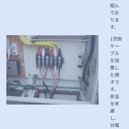
組ん
でお
りま
す。
1次側
ケー
ブル
を設
置し
た様
子で
す。
安全
を考
慮
し、
分電