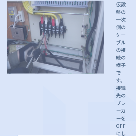
仮設
盤の
一次
側の
ケー
ブル
の接
続の
様子
で
す。
接続
先の
ブレ
ーカ
ーを
OFF
にし