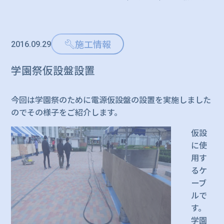
施工情報
2016.09.29
学園祭仮設盤設置
今回は学園祭のために電源仮設盤の設置を実施しました
のでその様子をご紹介します。
仮設
に使
用す
るケ
ーブ
ルで
す。
学園