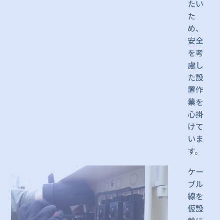
たい
た
め、
安全
を考
慮し
た設
置作
業を
心掛
けて
いま
す。
ケー
ブル
線を
仮設