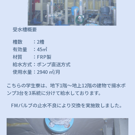
受水槽概要
槽数 ：2槽
有効量 ：45㎥
材質 ：FRP製
給水方式：ポンプ直送方式
使用水量：2940 ㎥/月
こちらの学生寮は、地下1階～地上12階の建物で揚水ポ
ンプ3台を3系統に分けて給水しております。
FMバルブの止水不良により交換を実施致しました。