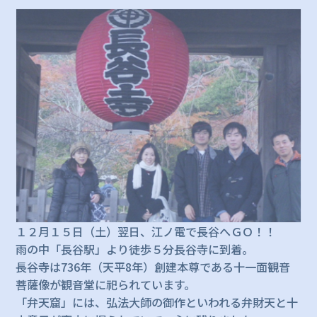
１２月１５日（土）翌日、江ノ電で長谷へＧＯ！！
雨の中「長谷駅」より徒歩５分長谷寺に到着。
長谷寺は736年（天平8年）創建本尊である十一面観音
菩薩像が観音堂に祀られています。
「弁天窟」には、弘法大師の御作といわれる弁財天と十