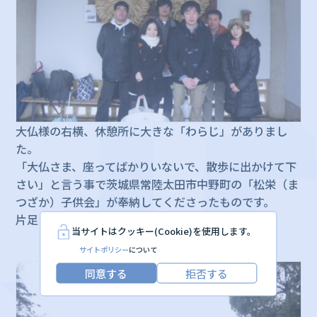
大仏様の右横、休憩所に大きな「わらじ」がありまし
た。
「大仏さま、座ってばかりいないで、散歩に出かけて下
さい」と言う事で茨城県常陸太田市中野町の「松栄（ま
つざか）子供会」が奉納してくださったものです。
片足９０㎝×１８０㎝,約４５㎏
当サイトはクッキー(Cookie)を使用します。
サイトポリシー
について
同意する
拒否する