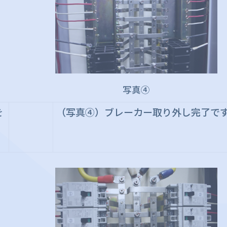
写真④
を
（写真④）ブレーカー取り外し完了で