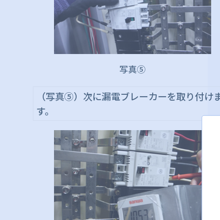
写真⑤
（写真⑤）次に漏電ブレーカーを取り付け
す。