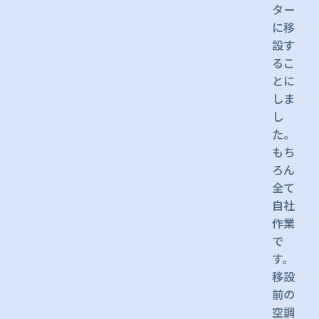
ター
に移
設す
るこ
とに
しま
し
た。
もち
ろん
全て
自社
作業
で
す。
移設
前の
空調