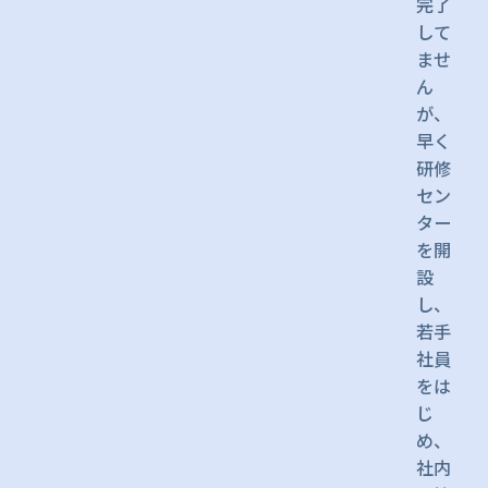
完了
して
ませ
ん
が、
早く
研修
セン
ター
を開
設
し、
若手
社員
をは
じ
め、
社内