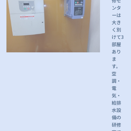
修セ
ンタ
ーは
大き
く別
けて3
部屋
あり
ま
す。
空
調・
電
気・
給排
水設
備の
研修