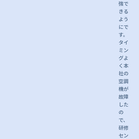
強で
きる
よう
にで
す。
タイ
ミン
グよ
く本
社の
空調
機が
故障
した
の
で、
研修
セン