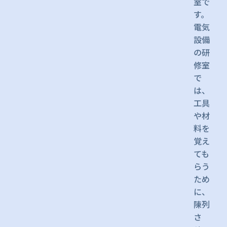
室で
す。
電気
設備
の研
修室
で
は、
工具
や材
料を
覚え
ても
らう
ため
に、
陳列
さ