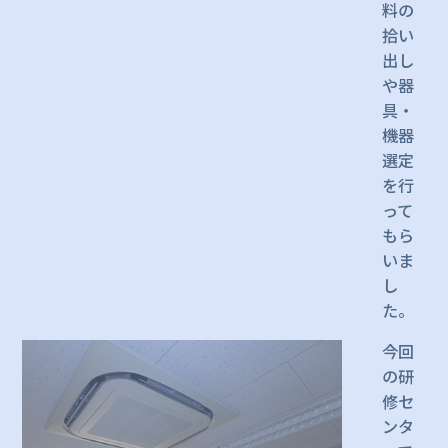
料の
拾い
出し
や器
具・
機器
選定
を行
って
もら
いま
し
た。
今回
の研
修セ
ンタ