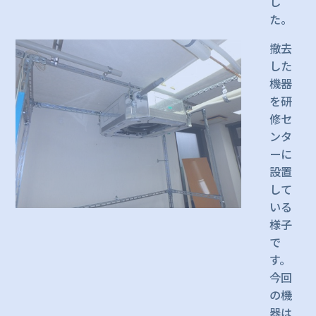
し
た。
撤去
した
機器
を研
修セ
ンタ
ーに
設置
して
いる
様子
で
す。
今回
の機
器は