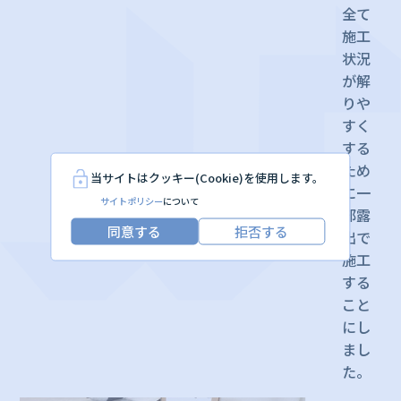
全て
施工
状況
が解
りや
すく
する
ため
当サイトはクッキー(Cookie)を使用します。
に一
サイトポリシー
について
部露
同意する
拒否する
出で
施工
する
こと
にし
まし
た。