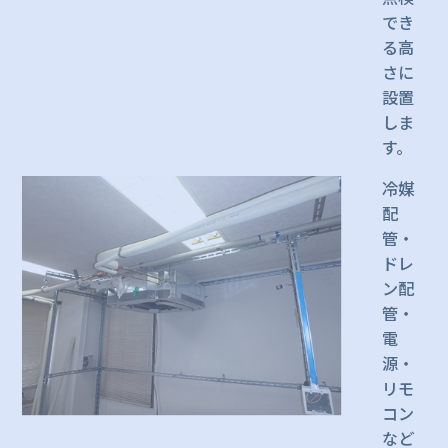
でき
る高
さに
設置
しま
す。
冷媒
配
管・
ドレ
ン配
管・
電
源・
リモ
コン
など