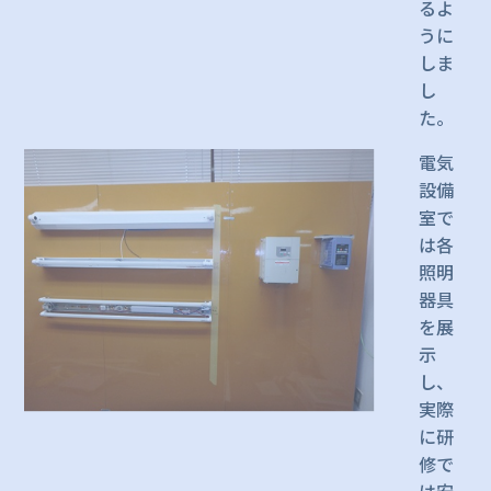
るよ
うに
しま
し
た。
電気
設備
室で
は各
照明
器具
を展
示
し、
実際
に研
修で