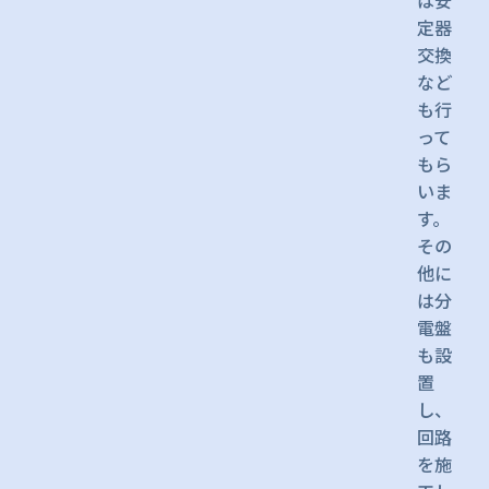
は安
定器
交換
など
も行
って
もら
いま
す。
その
他に
は分
電盤
も設
置
し、
回路
を施