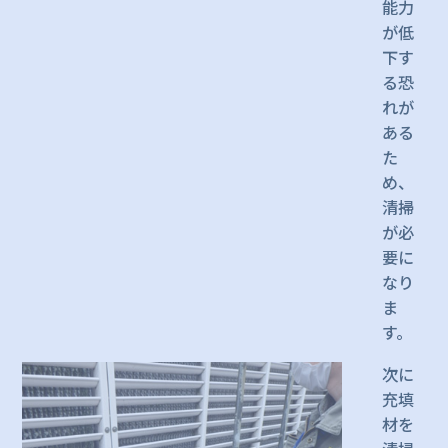
能力
が低
下す
る恐
れが
ある
た
め、
清掃
が必
要に
なり
ま
す。
次に
充填
材を