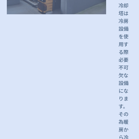
冷却
塔は
冷房
設備
を使
用す
る際
必要
不可
欠な
設備
にな
りま
す。
その
為暖
房か
ら冷