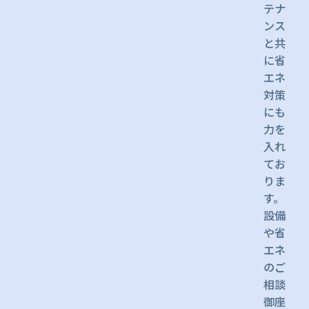
テナ
ンス
と共
に省
エネ
対策
にも
力を
入れ
てお
りま
す。
設備
や省
エネ
のご
相談
御座