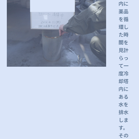
内に
薬品
を循
環し
た時
間を
見計
らっ
て一
度冷
却塔
内に
ある
水を
排水
しま
す。
その