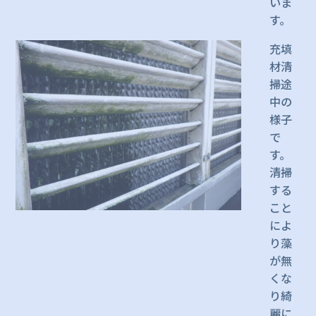
いま
す。
充填
材清
掃途
中の
様子
で
す。
清掃
する
こと
によ
り藻
が無
くな
り綺
麗に