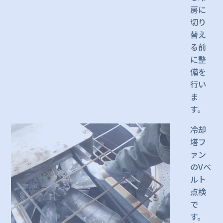
房に
切り
替え
る前
に整
備を
行い
ま
す。
冷却
塔フ
ァン
のVベ
ルト
点検
で
す。