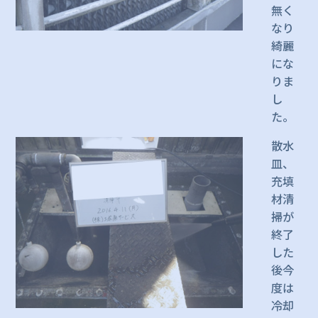
無く
なり
綺麗
にな
りま
し
た。
散水
皿、
充填
材清
掃が
終了
した
後今
度は
冷却