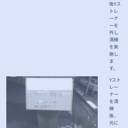
後Yス
トレ
ーナ
ーを
外し
清掃
を実
施し
ま
す。
Yスト
レー
ナー
を清
掃
後、
元に