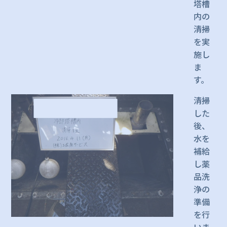
塔槽
内の
清掃
を実
施し
ま
す。
清掃
した
後、
水を
補給
し薬
品洗
浄の
準備
を行
いま