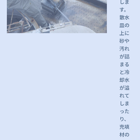
しま
す。
散水
皿の
上に
砂や
汚れ
が詰
まる
と冷
却水
が溢
れて
しま
った
り、
充填
材の