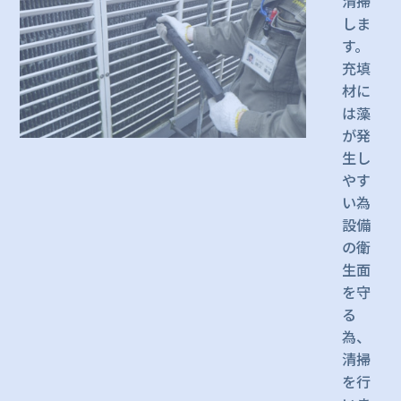
清掃
しま
す。
充填
材に
は藻
が発
生し
やす
い為
設備
の衛
生面
を守
る
為、
清掃
を行