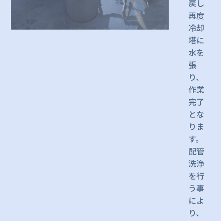
戻し
再度
冷却
塔に
水を
張
り、
作業
完了
とな
りま
す。
配管
洗浄
を行
う事
によ
り、