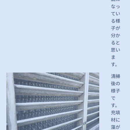
なっ
てい
る様
子が
分か
ると
思い
ま
す。
清掃
後の
様子
で
す。
充填
材に
藻が