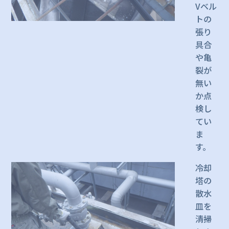
Vベル
トの
張り
具合
や亀
裂が
無い
か点
検し
てい
ま
す。
冷却
塔の
散水
皿を
清掃