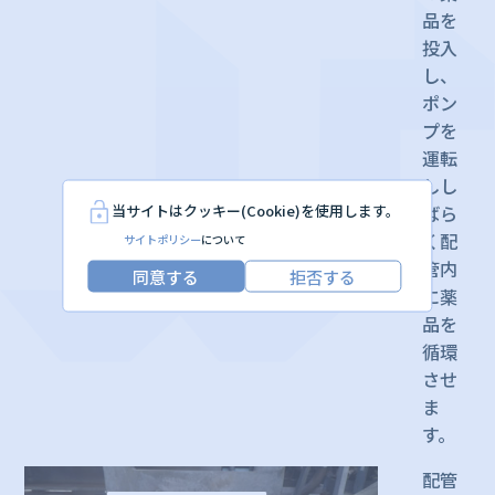
品を
投入
し、
ポン
プを
運転
しし
当サイトはクッキー(Cookie)を使用します。
ばら
く配
サイトポリシー
について
管内
同意する
拒否する
に薬
品を
循環
させ
ま
す。
配管