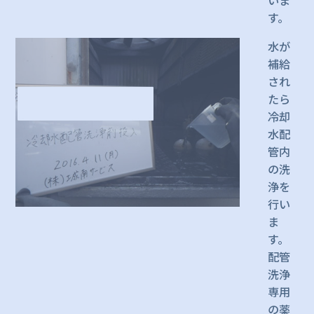
す。
水が
補給
され
たら
冷却
水配
管内
の洗
浄を
行い
ま
す。
配管
洗浄
専用
の薬