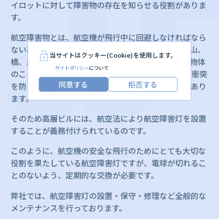
イロットに対して障害物の存在を知らせる役割がありま
す。
航空障害物とは、航空機が飛行中に回避しなければなら
ない高層ビルなどの建物、塔、クレーン、送電塔、山、
当サイトはクッキー(Cookie)を使用します。
橋、風力タービン、無人飛行機（ドローン）などの物体
サイトポリシー
について
のことを指します。 これらの障害物は、航空機との衝突
同意する
拒否する
を防ぐために適切にマークされ、警告される必要があり
ます。
そのため高層ビルには、航空法により航空障害灯を設置
することが義務付けられているのです。
このように、航空機の安全な飛行のためにとても大切な
役割を果たしている航空障害灯ですが、電球が切れるこ
とのないよう、定期的な交換が必要です。
弊社では、航空障害灯の設置・保守・修理など全般的な
メンテナンスを行っております。