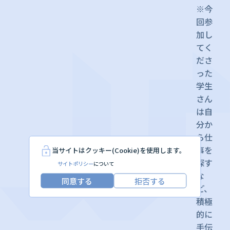
※今
回参
加し
てく
ださ
った
学生
さん
は自
分か
ら仕
事を
当サイトはクッキー(Cookie)を使用します。
探す
サイトポリシー
について
な
同意する
拒否する
ど、
積極
的に
手伝