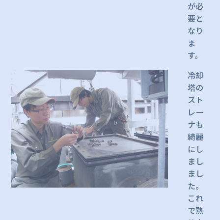
が必
要と
なり
ま
す。
冷却
塔の
スト
レー
ナも
綺麗
にし
まし
まし
た。
これ
で熱