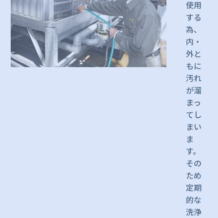
使用
する
為、
内・
外と
もに
汚れ
が溜
まっ
てし
まい
ま
す。
その
ため
定期
的な
洗浄