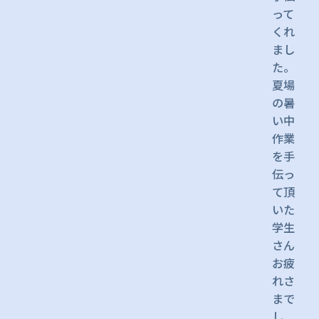
って
くれ
まし
た。
夏場
の暑
い中
作業
を手
伝っ
て頂
いた
学生
さん
お疲
れさ
まで
し