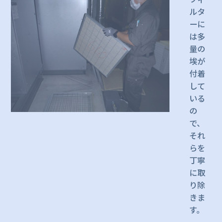
ルタ
ーに
は多
量の
埃が
付着
して
いる
の
で、
それ
らを
丁寧
に取
り除
きま
す。