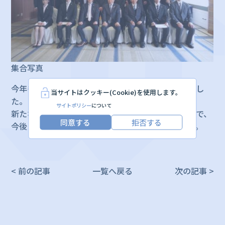
集合写真
今年もフレッシュな新入社員を迎えることが出来まし
当サイトはクッキー(Cookie)を使用します。
た。
サイトポリシー
について
新たなメンバーと共により一層精進して参りますので、
同意する
拒否する
今後とも城南サービスをよろしくお願いいたします。
< 前の記事
一覧へ戻る
次の記事 >