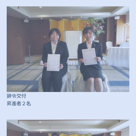
辞令交付
昇進者２名