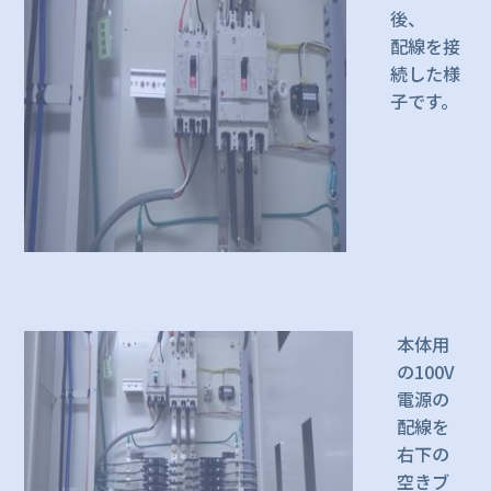
後、
配線を接
続した様
子です。
本体用
の100V
電源の
配線を
右下の
空きブ