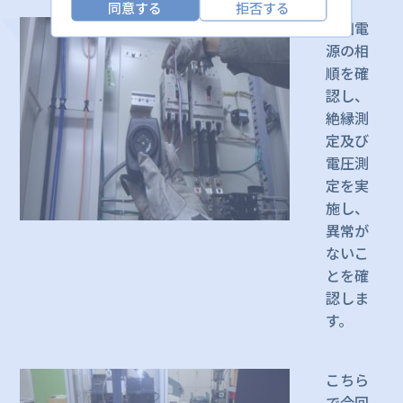
同意する
拒否する
三相電
源の相
順を確
認し、
絶縁測
定及び
電圧測
定を実
施し、
異常が
ないこ
とを確
認しま
す。
こちら
で今回