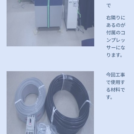
で
右隣りに
あるのが
付属のコ
ンプレッ
サーにな
ります。
今回工事
で使用す
る材料で
す。